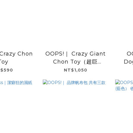
Crazy Chon
OOPS!｜ Crazy Giant
O
Toy
Chon Toy（超巨
Do
款！！
$590
NT$1,050