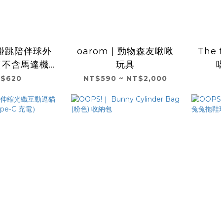
碰跳陪伴球外
oarom | 動物森友啾啾
The 
（不含馬達機
玩具
身）
$620
NT$590 ~ NT$2,000