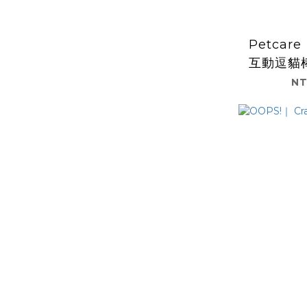
Petca
互動逗貓
Type
NT