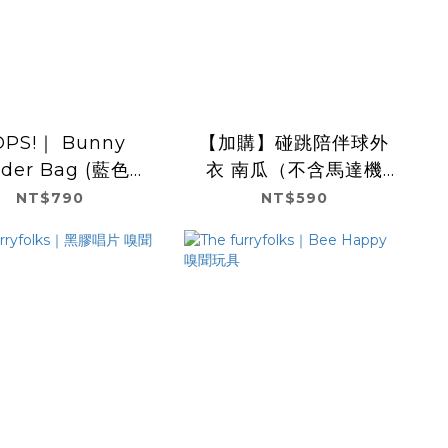
S!｜ Bunny
【加購】碰跳陪伴球外
nder Bag (藍色）
衣 南瓜（不含馬達機
收納包
身）
NT$790
NT$590