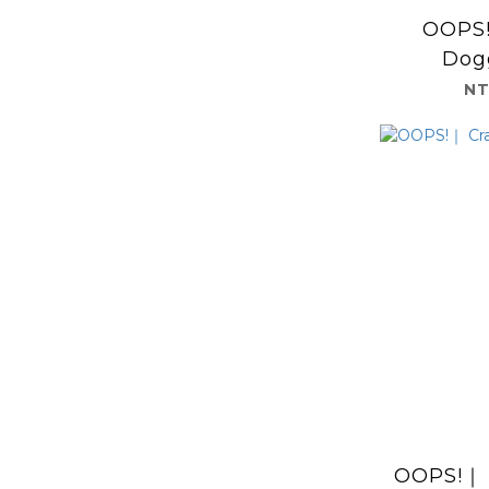
OOPS!
Dog
NT
OOPS!｜ C