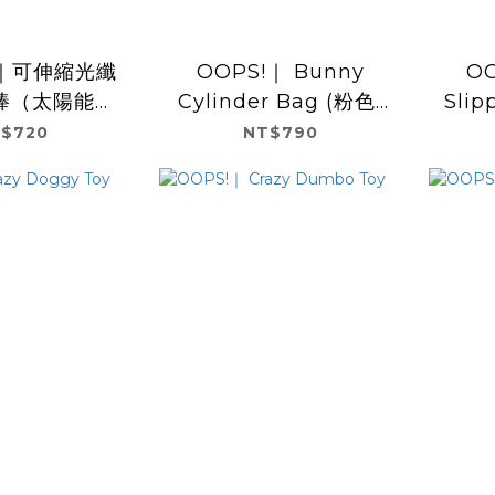
re｜可伸縮光纖
OOPS!｜ Bunny
OO
棒（太陽能＋
Cylinder Bag (粉色)
Slippe
-C 充電）
收納包
玩具-
$720
NT$790