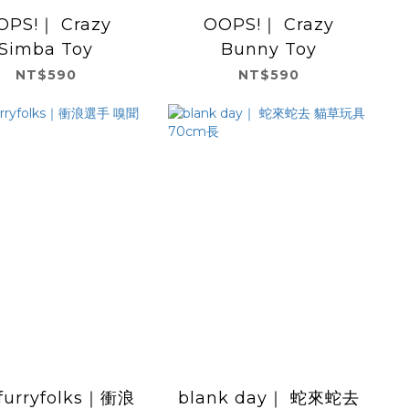
PS!｜ Crazy
OOPS!｜ Crazy
Simba Toy
Bunny Toy
NT$590
NT$590
furryfolks｜衝浪
blank day｜ 蛇來蛇去