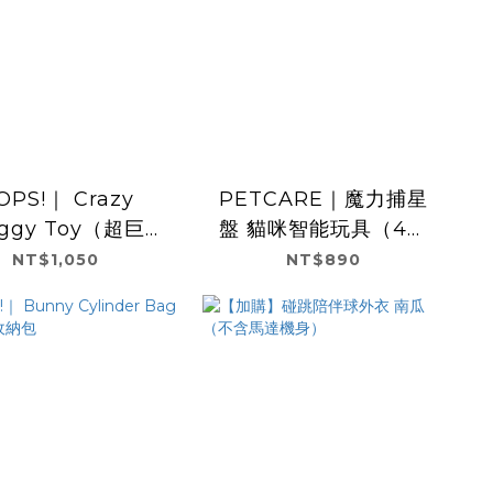
OPS!｜ Crazy
PETCARE｜魔力捕星
ggy Toy（超巨
盤 貓咪智能玩具（4種
款！！
配件 8種玩法）
NT$1,050
NT$890