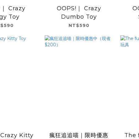
｜ Crazy
OOPS!｜ Crazy
OO
gy Toy
Dumbo Toy
$590
NT$590
razy Kitty
瘋狂追追喵｜限時優惠
The 