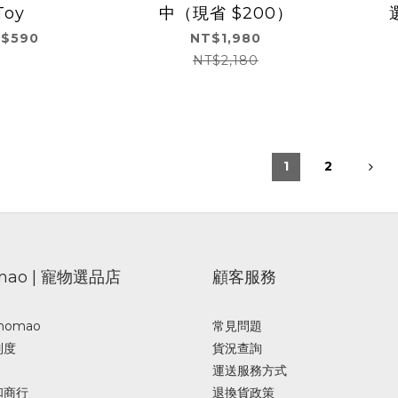
Toy
中（現省 $200）
$590
NT$1,980
NT$2,180
1
2
mao | 寵物選品店
顧客服務
omao
常見問題
制度
貨況查詢
運送服務方式
和商行
退換貨政策