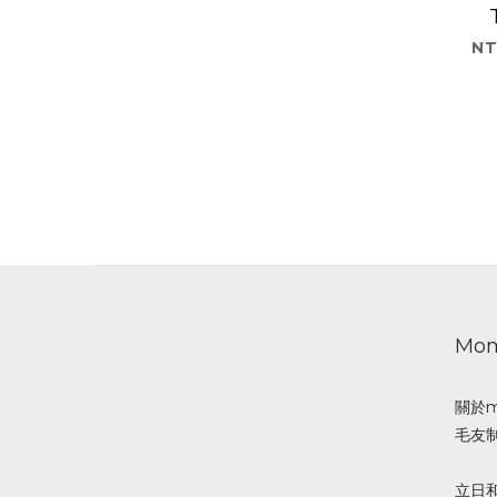
NT
Mo
關於m
毛友
立日