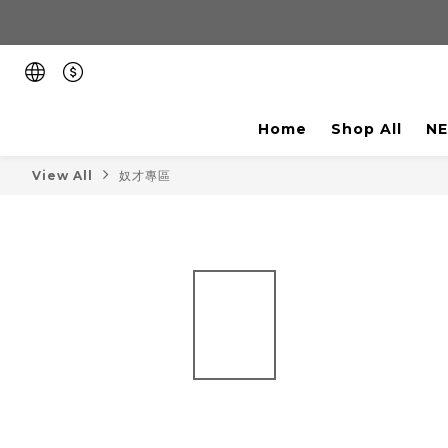
Home
Shop All
NE
View All
奴才專區