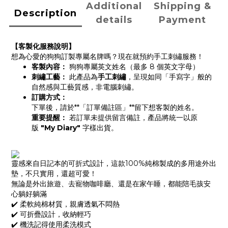
Additional
Shipping &
Description
details
Payment
【客製化服務說明】
想為心愛的狗狗訂製專屬名牌嗎？現在就預約手工刺繡服務！
客製內容：
狗狗專屬英文姓名（最多 8 個英文字母）
刺繡工藝：
此產品為
手工刺繡
，呈現如同「手寫字」般的
自然感與工藝質感，非電腦刺繡。
訂購方式：
下單後，請於**「訂單備註區」**留下想客製的姓名。
重要提醒：
若訂單未提供留言備註，產品將統一以原
版
"My Diary"
字樣出貨。
靈感來自日記本的可折式設計，這款100%純棉製成的多用途外出
墊，不只實用，還超可愛！
無論是外出旅遊、去寵物咖啡廳、還是在家午睡，都能陪毛孩安
心躺好躺滿
✔️ 柔軟純棉材質，親膚透氣不悶熱
✔️ 可折疊設計，收納輕巧
✔️ 機洗記得使用柔洗模式