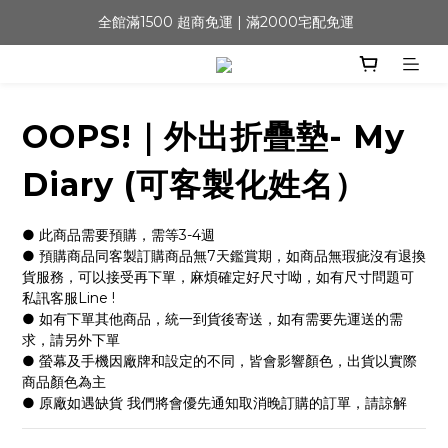
 全館滿1500 超商免運 | 滿2000宅配免運
OOPS!｜外出折疊墊- My
Diary (可客製化姓名）
● 此商品需要預購，需等3-4週
● 預購商品同客製訂購商品無7天鑑賞期，如商品無瑕疵沒有退換
貨服務，可以接受再下單，麻煩確定好尺寸呦，如有尺寸問題可
私訊客服Line !
● 如有下單其他商品，統一到貨後寄送，如有需要先運送的需
求，請另外下單
● 螢幕及手機因廠牌和設定的不同，皆會影響顏色，出貨以實際
商品顏色為主
● 原廠如遇缺貨 我們將會優先通知取消晚訂購的訂單，請諒解