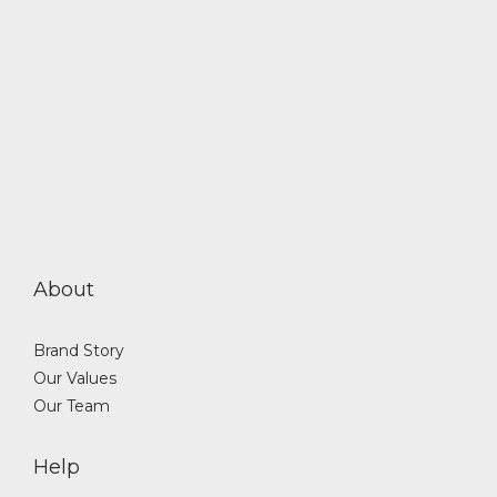
About
Brand Story
Our Values
Our Team
Help