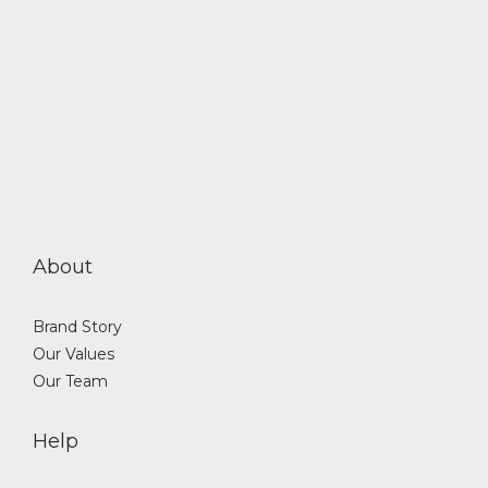
About
Brand Story
Our Values
Our Team
Help