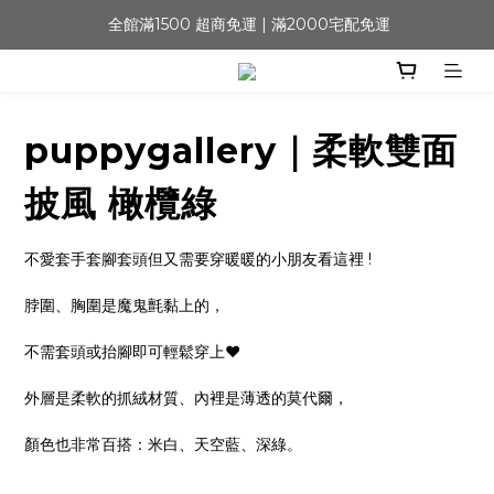
 全館滿1500 超商免運 | 滿2000宅配免運
puppygallery｜柔軟雙面
披風 橄欖綠
不愛套手套腳套頭但又需要穿暖暖的小朋友看這裡 !
脖圍、胸圍是魔鬼氈黏上的，
不需套頭或抬腳即可輕鬆穿上❤️
外層是柔軟的抓絨材質、內裡是薄透的莫代爾，
顏色也非常百搭：米白、天空藍、深綠。