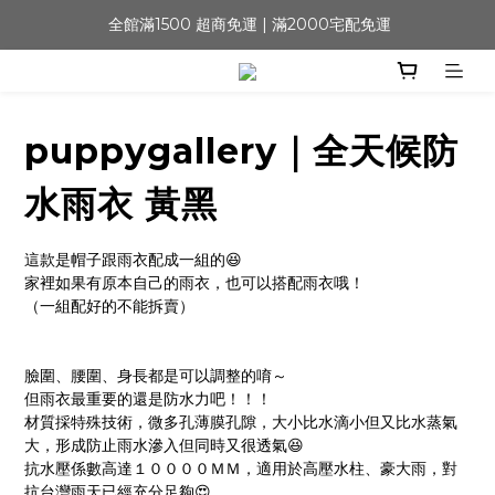
 全館滿1500 超商免運 | 滿2000宅配免運
puppygallery｜全天候防
水雨衣 黃黑
這款是帽子跟雨衣配成一組的😆
家裡如果有原本自己的雨衣，也可以搭配雨衣哦！
（一組配好的不能拆賣）
臉圍、腰圍、身長都是可以調整的唷～
但雨衣最重要的還是防水力吧！！！
材質採特殊技術，微多孔薄膜孔隙，大小比水滴小但又比水蒸氣
大，形成防止雨水滲入但同時又很透氣😆
抗水壓係數高達１００００ＭＭ，適用於高壓水柱、豪大雨，對
抗台灣雨天已經充分足夠😍