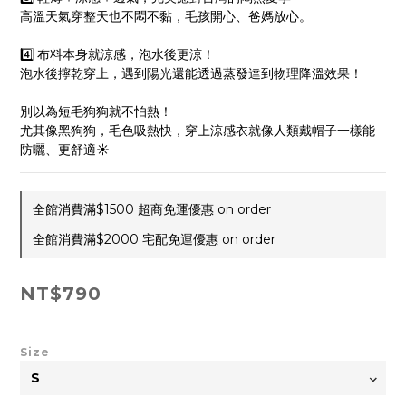
高溫天氣穿整天也不悶不黏，毛孩開心、爸媽放心。
4️⃣ 布料本身就涼感，泡水後更涼！
泡水後擰乾穿上，遇到陽光還能透過蒸發達到物理降溫效果！
別以為短毛狗狗就不怕熱！
尤其像黑狗狗，毛色吸熱快，穿上涼感衣就像人類戴帽子一樣能
防曬、更舒適☀️
全館消費滿$1500 超商免運優惠 on order
全館消費滿$2000 宅配免運優惠 on order
NT$790
Size