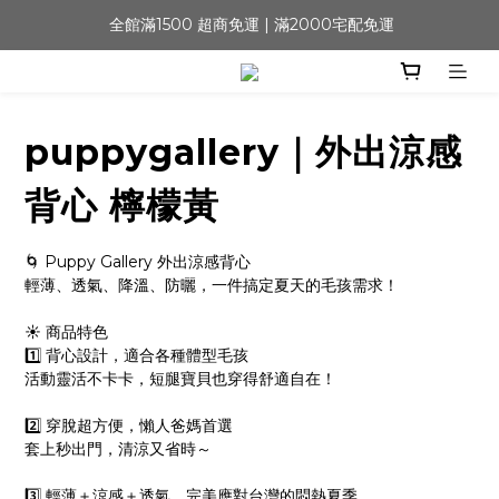
 全館滿1500 超商免運 | 滿2000宅配免運
puppygallery｜外出涼感
背心 檸檬黃
🌀 Puppy Gallery 外出涼感背心
輕薄、透氣、降溫、防曬，一件搞定夏天的毛孩需求！
☀ 商品特色
1️⃣ 背心設計，適合各種體型毛孩
活動靈活不卡卡，短腿寶貝也穿得舒適自在！
2️⃣ 穿脫超方便，懶人爸媽首選
套上秒出門，清涼又省時～
3️⃣ 輕薄＋涼感＋透氣，完美應對台灣的悶熱夏季