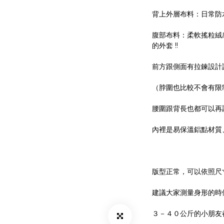
背上外層布料：日常防
腹部布料：柔軟搖粒絨
的外套 !!
前方跟側面有拉鍊設計
（脖圍也比較不會有限
腰圍跟背長也都可以再
內裡是易保溫鋁點材質
版型正常，可以依照尺
建議大家測量身形的時
３－４０公斤的小朋友都