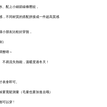
水、配上小細節線條壓紋，
感，不同材質的搭配拼接成一件超高質感
讓小朋友比較好穿脫，
制）
調整唷～
、不易流失熱能，溫暖度過冬天！
寸表拿即可。
候要寬鬆測量（毛量也要加進去哦）
可以穿 !