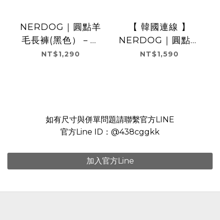
NERDOG｜圓點羊
【 韓國連線 】
毛長褲(黑色）－大
NERDOG｜圓點羊
人系列
毛夾克－大人外套
NT$1,290
NT$1,590
如有尺寸與併單問題請聯繫官方LINE
官方Line ID：@438cggkk
加入官方Line