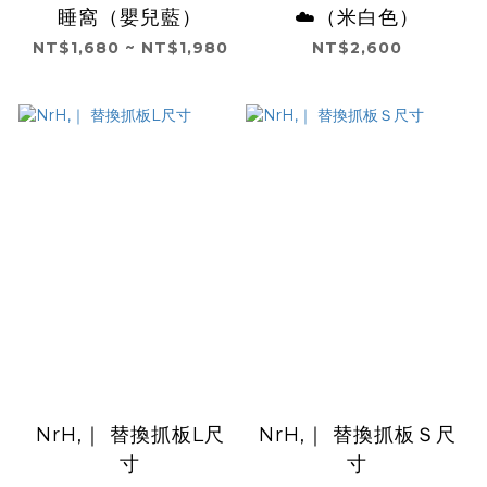
睡窩（嬰兒藍）
☁️（米白色）
NT$1,680 ~ NT$1,980
NT$2,600
NrH,｜ 替換抓板L尺
NrH,｜ 替換抓板Ｓ尺
寸
寸