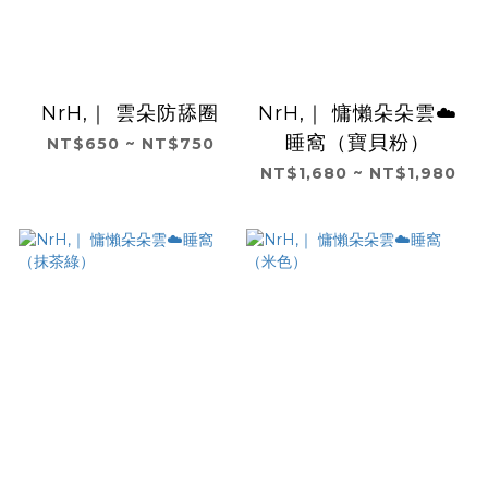
NrH,｜ 雲朵防舔圈
NrH,｜ 慵懶朵朵雲☁️
睡窩（寶貝粉）
NT$650 ~ NT$750
NT$1,680 ~ NT$1,980